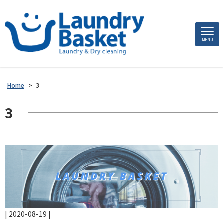
MENU
Home
>
3
3
|
2020-08-19
|